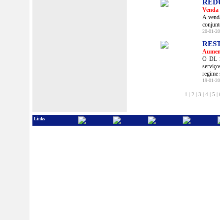
RED
Venda 
A venda
conjunt
20-01-20
RES
Aument
O DL 10
serviço
regime 
19-01-20
1
|
2
|
3
|
4
|
5
|
Links