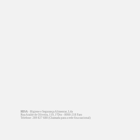
HISA
- Higiene e Segurança Alimentar, Lda
Rua Ataíde de Oliveira, 119, 1ºDto - 8000-218 Faro
Telefone: 289 827 688 (Chamada para a rede fixa nacional)