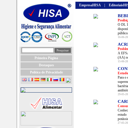
EmpresaHISA
|
EditoriaisH
BEB
Proibi
O DL 10
disponi
público
16-06-20
ACR
Proble
A EFSA 
(AA) no
Primeira Página
15-06-20
Destaques
CON
Política de Privacidade
Estudo
Para o 
superme
bactéri
antibiót
29-05-20
CAR
Consu
Conheci
estudo 
potássi
27-05-20