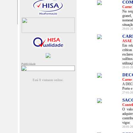
COM
Carne 
Na seq
granel
nomeada
situaçã
29-01-20
CAR
ASAE e
Em rel
crítica
esclare
sulfito
utilizaç
Publicidade
28-01-20
DEC
Carne 
Está
1
visitante online.
A DECO 
Porto e
27-01-20
SAC
Contri
O valor
adquir
contrib
vigor.
26-01-20