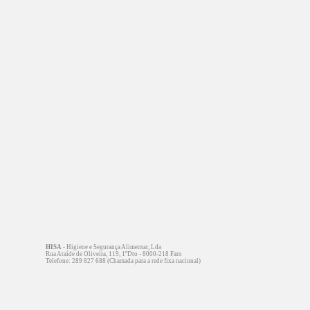
HISA
- Higiene e Segurança Alimentar, Lda
Rua Ataíde de Oliveira, 119, 1ºDto - 8000-218 Faro
Telefone: 289 827 688 (Chamada para a rede fixa nacional)