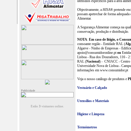
utensílios específicos para a área alimen
Objectivamente, a
HISA®
pretende enco
possam apetrechar de forma adequada o
Alimentar.
A Segurança Alimentar começa na qualid
conservação, produção e distribuição.
NOTA
:
Em caso de litígio, o Consu
consoante região
- Entidade RAL (
Alg
Algarve - Ninho de Empresas - Edifício
apoio@consumidoronline.pt
ou
Entida
Lisboa - Rua dos Douradores, 116 - 2.
RAL (
Nacional
) - CNIACC - Centro N
Universidade Nova de Lisboa - Campus
informações em www.consumidor.pt
Veja o nosso catálogo de produtos e
P
Vestuário e Calçado
Publicidade
Utensílios e Materiais
Estão
3
visitantes online.
Higiene e Limpeza
Termómetros