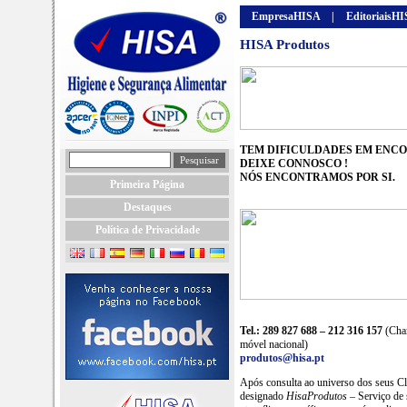
EmpresaHISA
|
EditoriaisH
HISA Produtos
TEM DIFICULDADES EM ENCO
DEIXE CONNOSCO !
NÓS ENCONTRAMOS POR SI.
Primeira Página
Destaques
Política de Privacidade
Tel.: 289 827 688 – 212 316 157
(Cha
móvel nacional)
produtos@hisa.pt
Após consulta ao universo dos seus Cli
designado
HisaProdutos
– Serviço de s