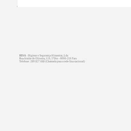
HISA
- Higiene e Segurança Alimentar, Lda
Rua Ataíde de Oliveira, 119, 1ºDto - 8000-218 Faro
Telefone: 289 827 688 (Chamada para a rede fixa nacional)