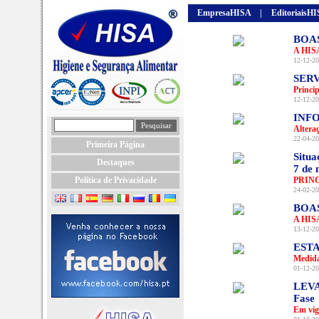
EmpresaHISA
|
EditoriaisH
BOA
A HISA
12-12-20
SERV
Princi
12-12-20
INFO
Altera
22-04-20
Primeira Página
Situa
Destaques
7 de 
Política de Privacidade
PRIN
24-02-20
BOA
A HISA
13-12-20
EST
Medida
01-12-20
LEVA
Fase
Em vig