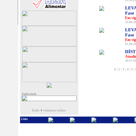
01-10-20
LEVA
Fase
Em vig
23-08-20
LEVA
Fase
Em vig
01-08-20
DÍS
Atuali
28-07-20
1
|
2
|
3
|
4
|
5
|
Publicidade
Estão
4
visitantes online.
Links