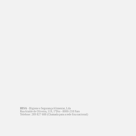
HISA
- Higiene e Segurança Alimentar, Lda
Rua Ataíde de Oliveira, 119, 1ºDto - 8000-218 Faro
Telefone: 289 827 688 (Chamada para a rede fixa nacional)