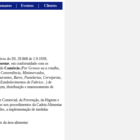
umanos
|
Eventos
|
Clientes
tivos do DL 29.868 de 1.9.1939,
mentar
, em conformidade com os
 do
Comércio
(Por Grosso ou a retalho,
e Conveniência, Minimercados,
urantes, Bares, Pastelarias, Cervejarias,
 Estabelecimentos de Fabrico...
) de
gem, distribuição e manuseamento de
e Comercial, da Prevenção, da Higiene e
itos nos procedimentos da Cadeia Alimentar
dades, a implementação de medidas
s da área alimentar: