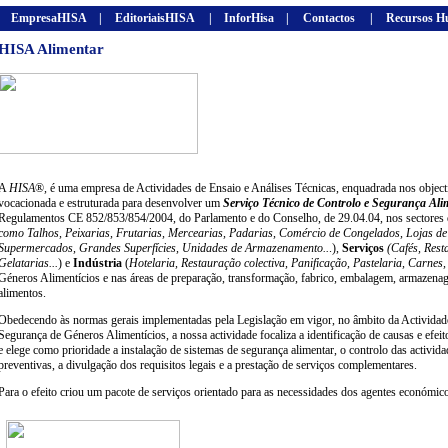
EmpresaHISA
|
EditoriaisHISA
|
InforHisa
|
Contactos
|
Recursos H
HISA Alimentar
A
HISA
®
,
é uma empresa de Actividades de Ensaio e Análises Técnicas, enquadrada nos objec
vocacionada e estruturada para desenvolver um
Serviço Técnico de Controlo e Segurança Ali
Regulamentos CE 852/853/854/2004, do Parlamento e do Conselho, de 29.04.04, nos sectores
como Talhos, Peixarias, Frutarias, Mercearias, Padarias, Comércio de Congelados, Lojas d
Supermercados, Grandes Superfícies, Unidades de Armazenamento..
.),
Serviços
(Cafés, Resta
Gelatarias...
) e
Indústria
(
Hotelaria, Restauração colectiva, Panificação, Pastelaria, Carnes,
Géneros Alimentícios e nas áreas de preparação, transformação, fabrico, embalagem, armazena
alimentos.
Obedecendo às normas gerais implementadas pela Legislação em vigor, no âmbito da Actividad
Segurança de Géneros Alimentícios, a nossa actividade focaliza a identificação de causas e efe
e elege como prioridade a instalação de sistemas de segurança alimentar, o controlo das activi
preventivas, a divulgação dos requisitos legais e a prestação de serviços complementares.
Para o efeito criou um pacote de serviços orientado para as necessidades dos agentes económico