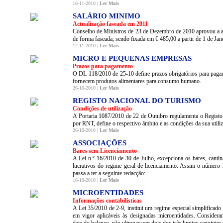
16-11-2010 |
Ler Mais
SALÁRIO MINIMO
Actualização faseada em 2011
Conselho de Ministros de 23 de Dezembro de 2010 aprovou a ac
de forma faseada, sendo fixada em € 485,00 a partir de 1 de Jan
12-11-2010 |
Ler Mais
MICRO E PEQUENAS EMPRESAS
Prazos para pagamento
O DL 118/2010 de 25-10 define prazos obrigatórios para paga
fornecem produtos alimentares para consumo humano.
26-10-2010 |
Ler Mais
REGISTO NACIONAL DO TURISMO
Condições de utilização
A Portaria 1087/2010 de 22 de Outubro regulamenta o Registo
por RNT, define o respectivo âmbito e as condições da sua utili
26-10-2010 |
Ler Mais
ASSOCIAÇÕES
Bares sem Licenciamento
A Lei n.º 16/2010 de 30 de Julho, excepciona os bares, cantina
lucrativos do regime geral de licenciamento. Assim o número
passa a ter a seguinte redacção:
16-10-2010 |
Ler Mais
MICROENTIDADES
Informações contabilísticas
A Lei 35/2010 de 2-9, institui um regime especial simplificado
em vigor aplicáveis às designadas microentidades. Considera