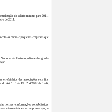
tualização do salário mínimo para 2011,
eiro de 2011.
mento às micro e pequenas empresas que
 Nacional de Turismo, adiante designado
zação.
s e refeitórios das associações sem fins
 2 do Art.º 3.º do DL 234/2007 de 19-6,
 das normas e informações contabilísticas
m-se microentidades as empresas que, à