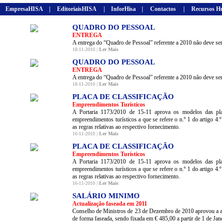
EmpresaHISA
|
EditoriaisHISA
|
InforHisa
|
Contactos
|
Recursos H
QUADRO DO PESSOAL
ENTREGA
A entrega do “Quadro de Pessoal” referente a 2010 não deve s
18-11-2010 |
Ler Mais
QUADRO DO PESSOAL
ENTREGA
A entrega do “Quadro de Pessoal” referente a 2010 não deve s
18-11-2010 |
Ler Mais
PLACA DE CLASSIFICAÇÃO
Empreendimentos Turísticos
A Portaria 1173/2010 de 15-11 aprova os modelos das placa
empreendimentos turísticos a que se refere o n.º 1 do artigo 4.
as regras relativas ao respectivo fornecimento.
16-11-2010 |
Ler Mais
PLACA DE CLASSIFICAÇÃO
Empreendimentos Turísticos
A Portaria 1173/2010 de 15-11 aprova os modelos das placa
empreendimentos turísticos a que se refere o n.º 1 do artigo 4.
as regras relativas ao respectivo fornecimento.
16-11-2010 |
Ler Mais
SALÁRIO MINIMO
Actualização faseada em 2011
Conselho de Ministros de 23 de Dezembro de 2010 aprovou a ac
de forma faseada, sendo fixada em € 485,00 a partir de 1 de Jan