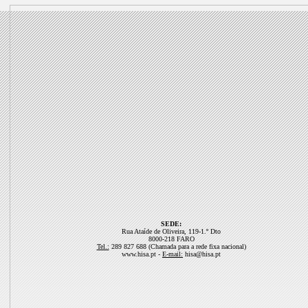
SEDE:
Rua Ataíde de Oliveira, 119-1.º Dto
8000-218 FARO
Tel.:
289 827 688 (Chamada para a rede fixa nacional)
www.hisa.pt -
E-mail:
hisa@hisa.pt