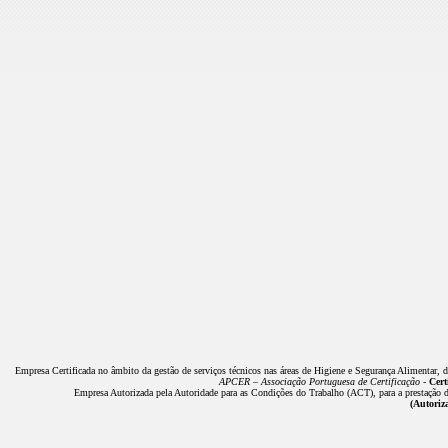
Empresa Certificada no âmbito da gestão de serviços técnicos nas áreas de Higiene e Segurança Alimentar, 
APCER – Associação Portuguesa de Certificação -
Cert
Empresa Autorizada pela Autoridade para as Condições do Trabalho (ACT), para a prestação de
(Autoriz