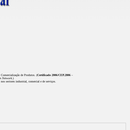
a Comercialização de Produtos. (
Certificado 2006/CEP.2806
–
on Network
.)
os sectores industrial, comercial e de serviços.